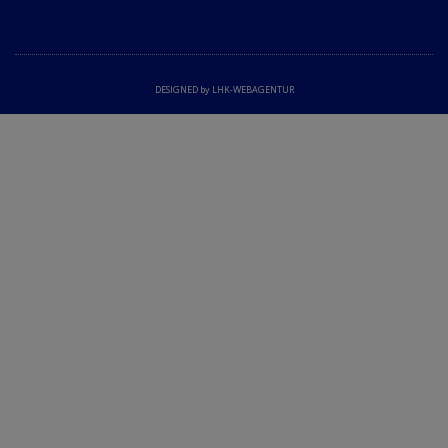
DESIGNED by LHK-WEBAGENTUR