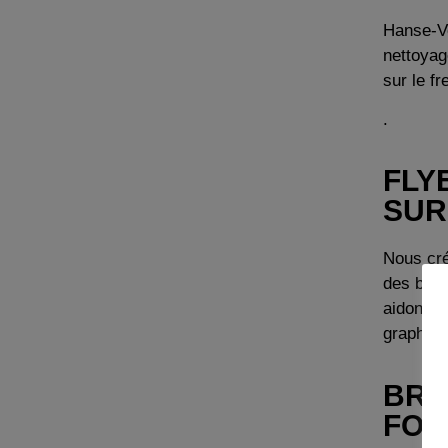
Hanse-Ve
nettoyage
sur le fr
.
FLY
SUR
Nous cré
des broc
aidons à
graphiqu
BRO
FOR