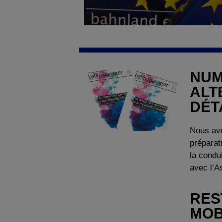
NUM
ALT
DÉT
Nous avo
préparat
la condu
avec l’A
RES
MOB