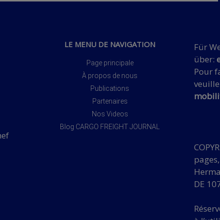
LE MENU DE NAVIGATION
Für We
über:
Page principale
Pour fa
À propos de nous
veuille
Publications
mobili
Partenaires
Nos Videos
Blog CARGO FREIGHT JOURNAL
hef
COPYRI
pages,
Herman
DE 107
Réserv