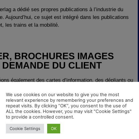
rlag a dédié ses propres publications à l’industrie du
. Aujourd’hui, ce sujet est intégré dans les publications
et, les trains et la mobilité.
ER, BROCHURES IMAGES
 DEMANDE DU CLIENT
ons également des cartes d’information, des dépliants ou
hures complètes pour nos clients selon les besoins, et
We use cookies on our website to give you the most
 la conception de textes et d’images ainsi que de
relevant experience by remembering your preferences and
es.
repeat visits. By clicking “OK”, you consent to the use of
ALL the cookies. However, you may visit "Cookie Settings"
to provide a controlled consent.
CHURES DANS TOUS LES
Cookie Settings
OK
MATS