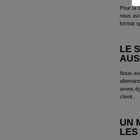
Pour la 
nous avo
format sp
LE 
AUS
Nous avo
allemand
avons ég
client.
UN 
LES