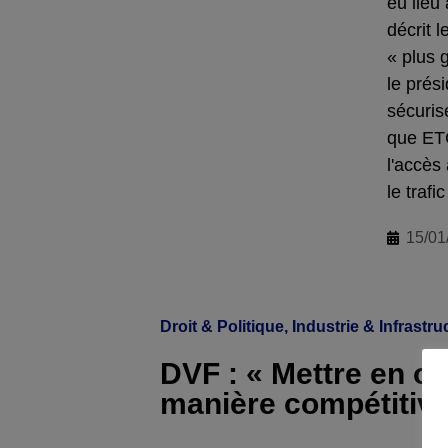
eu lieu
décrit l
« plus 
le prés
sécuris
que ETC
l'accès
le trafi
15/01
Droit & Politique
,
Industrie & Infrastru
DVF : « Mettre en œ
manière compétitive 