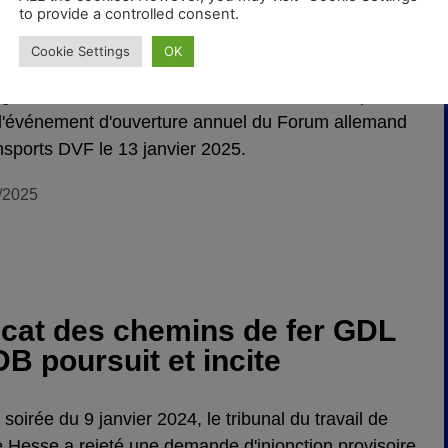
’Europe avec l’annonce de l’accord industriel propre ?
to provide a controlled consent.
 réussir la transformation du secteur des transports
Cookie Settings
OK
eprésentants du secteur de la mobilité en ont discuté
 gouvernement fédéral et la Commission européenne
 l'événement d'ouverture annuel du Forum allemand
nsports DVF le 13 janvier 2025.
/2025
icat des chemins de fer GDL
DB poursuit et incite
soirée du 9 janvier 2024, le tribunal du travail de
de Hesse a rejeté une demande d'injonction provisoire