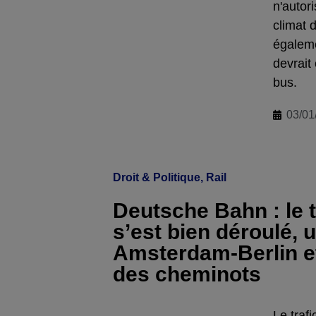
n'autor
climat 
égaleme
devrait
bus.
03/01
Droit & Politique
,
Rail
Deutsche Bahn : le 
s’est bien déroulé, 
Amsterdam-Berlin et
des cheminots
Le traf