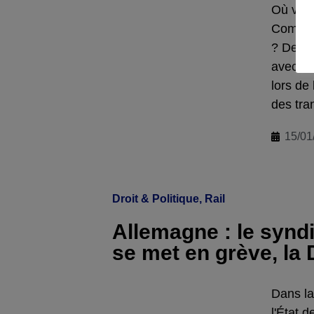
Où va l
Comment
? Des r
avec le
lors de
des tra
15/01
Droit & Politique
,
Rail
Allemagne : le synd
se met en grève, la 
Dans la 
l'État 