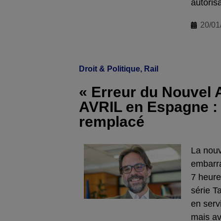
autoris
20/01
Droit & Politique
,
Rail
« Erreur du Nouvel 
AVRIL en Espagne : 
remplacé
La nou
embarra
7 heure
série Ta
en serv
mais av