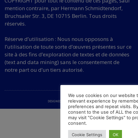
COPYRIGHT pour tout le contenu de ces pages, sauf
mention contraire, par Hermann Schmidtendorf,
Bruchsaler Str. 3, DE 10715 Berlin. Tous droits
réservés.
Réserve d’utilisation : Nous nous opposons à
l’utilisation de toute sorte d’œuvres présentes sur ce
site à des fins d’exploration de textes et de données
(text and data mining) sans le consentement de
notre part ou d’un tiers autorisé.
We use cookies on our website t
relevant experience by remembe
DESIGNED by LHK-WEBAGENTUR
preferences and repeat visits. By
consent to the use of ALL the c
may visit "Cookie Settings" to pr
consent.
Cookie Settings
OK