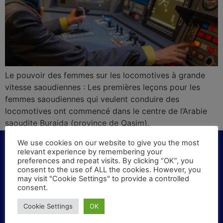
Le pouvoir des femmes sur les locomotives à grande
vitesse saoudiennes : Les premières leçons pour les
femmes saoudiennes qui veulent conduire des
locomotives ont commencé dans le centre de l’Arabie
saoudite Buraida (province de Qasim).
We use cookies on our website to give you the most
relevant experience by remembering your
preferences and repeat visits. By clicking “OK”, you
consent to the use of ALL the cookies. However, you
KONTAKT
may visit "Cookie Settings" to provide a controlled
consent.
Haben Sie Fragen oder Vorschläge? Schreiben Sie
Cookie Settings
OK
uns!