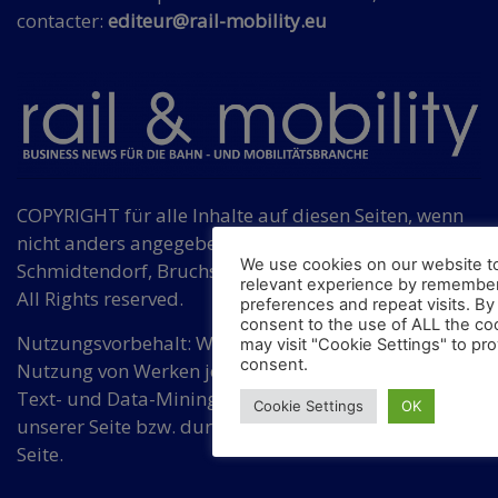
contacter:
editeur@rail-mobility.eu
COPYRIGHT für alle Inhalte auf diesen Seiten, wenn
nicht anders angegeben, bei Hermann
We use cookies on our website t
Schmidtendorf, Bruchsaler Str. 3, DE 10715 Berlin.
relevant experience by remember
All Rights reserved.
preferences and repeat visits. By 
consent to the use of ALL the co
Nutzungsvorbehalt: Wir widersprechen einer
may visit "Cookie Settings" to pro
consent.
Nutzung von Werken jeder Art auf dieser Seite für
Text- und Data-Mining ohne Zustimmung von
Cookie Settings
OK
unserer Seite bzw. durch eine dafür bevollmächtigte
Seite.