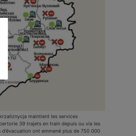
krzaliznycja maintient les services
ertorie 39 trajets en train depuis ou via les
ains d’évacuation ont emmené plus de 750 000