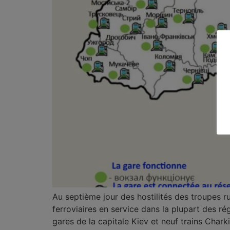
Au septième jour des hostilités des troupes rus
ferroviaires en service dans la plupart des ré
gares de la capitale Kiev et neuf trains Char