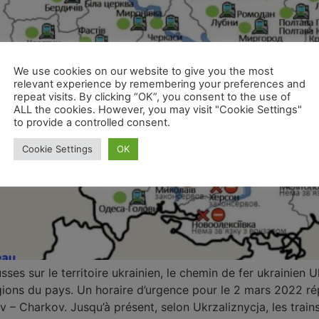
We use cookies on our website to give you the most
relevant experience by remembering your preferences and
repeat visits. By clicking “OK”, you consent to the use of
ALL the cookies. However, you may visit "Cookie Settings"
to provide a controlled consent.
Cookie Settings
OK
ses sur le territoire ukrainien, le chemin de fer ukrainien U
gions du pays. Un horaire d’urgence pour le 2 mars 2022 rép
kiv – Charkov. Jusqu’à présent, selon Ukrzaliznycja, les tr