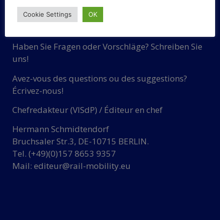
Cookie Settings
OK
KONTAKT
Haben Sie Fragen oder Vorschläge? Schreiben Sie
uns!
Avez-vous des questions ou des suggestions?
Écrivez-nous!
Chefredakteur (VISdP) / Éditeur en chef
Hermann Schmidtendorf
Bruchsaler Str.3, DE-10715 BERLIN.
Tel. (+49)(0)157 8653 9357
Mail:
editeur@rail-mobility.eu