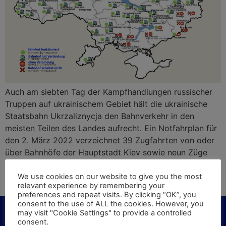
Auch am siebten Tag der Kampfhandlungen russischer
Truppen auf ukrainischem Gebiet hält die ukrainische
Staatsbahn Ukrzaliznycja den Bahnverkehr in den
meisten Teilen des Landes aufrecht. Ein Notfahrplan für
den 2. März 2022 verzeichnet 39 Zugfahrten von oder
über Bahnhöfe der Hauptstadt Kiev sowie neun Züge
von Charkiv – Charkov. Bislang brachten
Evakuierungszüge nach Angaben von Ukrzaliznycja
We use cookies on our website to give you the most
relevant experience by remembering your
über 750.000 Bürger*innen der Ukraine außer Landes.
preferences and repeat visits. By clicking “OK”, you
consent to the use of ALL the cookies. However, you
may visit "Cookie Settings" to provide a controlled
consent.