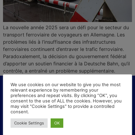
La nouvelle année 2025 sera un défi pour le secteur du
transport ferroviaire de voyageurs en Allemagne. Les
problèmes liés à l’insuffisance des infrastructures
ferroviaires continuent d’entraver le trafic ferroviaire.
Paradoxalement, la décision du gouvernement fédéral
d’apporter un soutien financier à la Deutsche Bahn, qu’il
contrôle, a entraîné un problème supplémentaire.
We use cookies on our website to give you the most
relevant experience by remembering your
preferences and repeat visits. By clicking “OK”, you
consent to the use of ALL the cookies. However, you
KONTAKT
may visit "Cookie Settings" to provide a controlled
consent.
Haben Sie Fragen oder Vorschläge? Schreiben Sie
Cookie Settings
OK
uns!