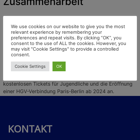
Zusammenarbeit
2007 begann die Erfolgsgeschichte des
We use cookies on our website to give you the most
Hochgeschwindigkeitsverkehrs (HGV) zwischen
relevant experience by remembering your
preferences and repeat visits. By clicking “OK”, you
Frankreich und Deutschland: 2014 hatten TGV und ICE
consent to the use of ALL the cookies. However, you
zehn Millionen Fahrgäste befördert, im Mai 2022 waren
may visit "Cookie Settings" to provide a controlled
es schon über 25 Millionen Personen. Am 22. Januar
consent.
feierten auch die Staatsbahnen SNCF und DB den 60.
Cookie Settings
OK
Jahrestag des Élysée-Freundschaftsvertrags beider
Staaten. Sie kündigten die Verteilung von 60.000
kostenlosen Tickets für Jugendliche und die Eröffnung
einer HGV-Verbindung Paris-Berlin ab 2024 an.
KONTAKT