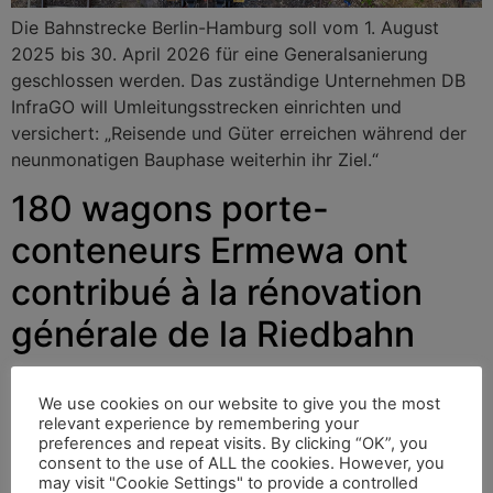
Die Bahnstrecke Berlin-Hamburg soll vom 1. August
2025 bis 30. April 2026 für eine Generalsanierung
geschlossen werden. Das zuständige Unternehmen DB
InfraGO will Umleitungsstrecken einrichten und
versichert: „Reisende und Güter erreichen während der
neunmonatigen Bauphase weiterhin ihr Ziel.“
180 wagons porte-
conteneurs Ermewa ont
contribué à la rénovation
générale de la Riedbahn
We use cookies on our website to give you the most
La Riedbahn, dans le sud-ouest de l’Allemagne, a été la
relevant experience by remembering your
première ligne ferroviaire que la société d’infrastructure
preferences and repeat visits. By clicking “OK”, you
consent to the use of ALL the cookies. However, you
DB InfraGO de la Deutsche Bahn a modernisée selon le
may visit "Cookie Settings" to provide a controlled
nouveau modèle de rénovation générale entre juillet et