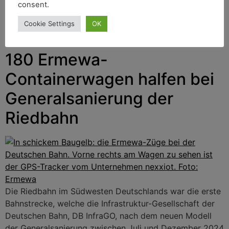
consent.
décembre 2024. Les wagons porte-conteneurs loués à
la société Ermewa ont également contribué au succès
Cookie Settings
OK
des travaux.
180 Ermewa-
Containerwagen halfen bei
Generalsanierung der
Riedbahn
Die Riedbahn im Südwesten Deutschlands war die erste
Bahnstrecke, welche die Infrastruktur-Gesellschaft der
Deutschen Bahn, DB InfraGO, nach dem neuen Modell
der Generalsanierung zwischen Juli und Dezember 2024