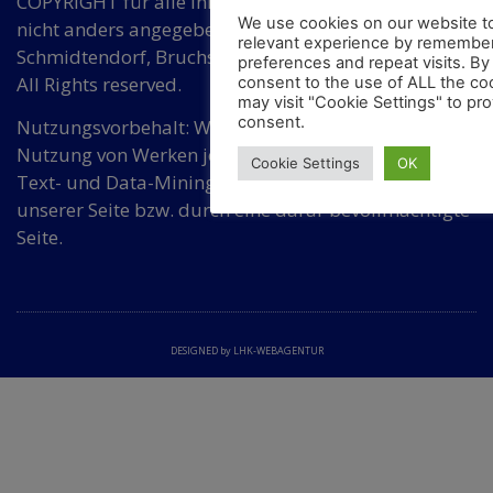
COPYRIGHT für alle Inhalte auf diesen Seiten, wenn
We use cookies on our website t
nicht anders angegeben, bei Hermann
relevant experience by remember
Schmidtendorf, Bruchsaler Str. 3, DE 10715 Berlin.
preferences and repeat visits. By 
All Rights reserved.
consent to the use of ALL the co
may visit "Cookie Settings" to pro
consent.
Nutzungsvorbehalt: Wir widersprechen einer
Nutzung von Werken jeder Art auf dieser Seite für
Cookie Settings
OK
Text- und Data-Mining ohne Zustimmung von
unserer Seite bzw. durch eine dafür bevollmächtigte
Seite.
DESIGNED by LHK-WEBAGENTUR