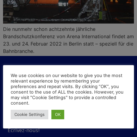
Die nunmehr schon achtzehnte jährliche
Brandschutzkonferenz von Arena International findet am
23. und 24. Februar 2022 in Berlin statt – speziell für die
Bahnbranche.
We use cookies on our website to give you the most
relevant experience by remembering your
KONTAKT
preferences and repeat visits. By clicking “OK”, you
consent to the use of ALL the cookies. However, you
may visit "Cookie Settings" to provide a controlled
Haben Sie Fragen oder Vorschläge? Schreiben Sie
consent.
uns!
Cookie Settings
OK
Avez-vous des questions ou des suggestions?
Écrivez-nous!