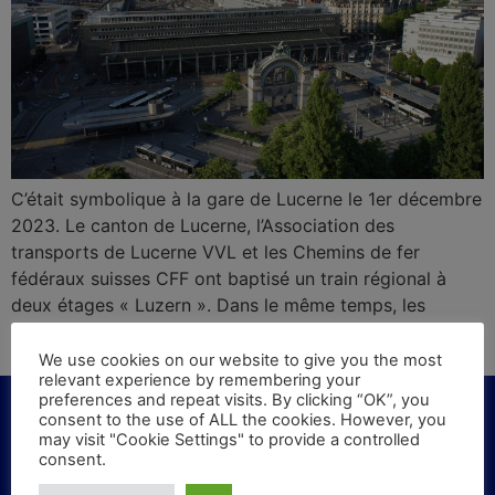
C’était symbolique à la gare de Lucerne le 1er décembre
2023. Le canton de Lucerne, l’Association des
transports de Lucerne VVL et les Chemins de fer
fédéraux suisses CFF ont baptisé un train régional à
deux étages « Luzern ». Dans le même temps, les
acteurs ont signé la « Perspective globale pour Lucerne
».
We use cookies on our website to give you the most
relevant experience by remembering your
preferences and repeat visits. By clicking “OK”, you
consent to the use of ALL the cookies. However, you
may visit "Cookie Settings" to provide a controlled
consent.
KONTAKT