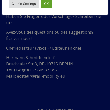
KONTAKT
Cookie Settings
OK
Haben Sie Fragen oder Vorschläge? Schreiben Sie
uns!
Avez-vous des questions ou des suggestions?
Écrivez-nous!
Chefredakteur (VISdP) / Éditeur en chef
Hermann Schmidtendorf
Bruchsaler Str.3, DE-10715 BERLIN.
Tel. (+49)(0)157 8653 9357
Mail:
editeur@rail-mobility.eu
NAVIGATIONSMENÜ