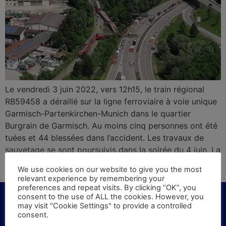
Le vendredi 3 juin 2022, vers 12h15, le train régional
RB59458 a déraillé sur la ligne ferroviaire à voie unique
Garmisch-Partenkirchen-Munich dans le quartier
Burgrain de Garmisch. Au moins cinq personnes ont été
tuées et 44 blessées dans l’accident. Les travaux de
sauvetage se sont poursuivis dans la soirée du 4 juin. La
fermeture du tronçon ferroviaire devrait durer plusieurs
We use cookies on our website to give you the most
semaines.
relevant experience by remembering your
preferences and repeat visits. By clicking “OK”, you
consent to the use of ALL the cookies. However, you
may visit "Cookie Settings" to provide a controlled
consent.