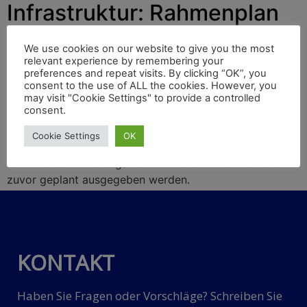
Infrastruktur: Rahmenplan
2023-2028 mit 19
We use cookies on our website to give you the most
Milliarden Euro
relevant experience by remembering your
preferences and repeat visits. By clicking “OK”, you
consent to the use of ALL the cookies. However, you
may visit "Cookie Settings" to provide a controlled
consent.
Optimismus verstrahlt der neue ÖBB-Rahmenplan für
den Ausbau des klimafreundlichen Bahnverkehrs.
Cookie Settings
OK
Gegenüber dem bisherigen Plan 2022-2027 sollen mit
19 Milliarden Euro sogar 800 Millionen Euro mehr als
zuvor geplant ausgegeben werden.
KONTAKT
Haben Sie Fragen oder Vorschläge? Schreiben Sie