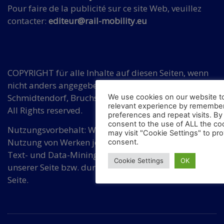
Pour faire de la publicité sur ce site Web, veuillez
contacter:
editeur@rail-mobility.eu
COPYRIGHT für alle Inhalte auf diesen Seiten, wenn
nicht anders angegeben, bei Hermann
Schmidtendorf, Bruchsaler Str. 3, DE 10715 Berlin.
We use cookies on our website t
relevant experience by remember
All Rights reserved.
preferences and repeat visits. By 
consent to the use of ALL the co
Nutzungsvorbehalt: Wir widersprechen einer
may visit "Cookie Settings" to pro
Nutzung von Werken jeder Art auf dieser Seite für
consent.
Text- und Data-Mining ohne Zustimmung von
Cookie Settings
OK
unserer Seite bzw. durch eine dafür bevollmächtigte
Seite.