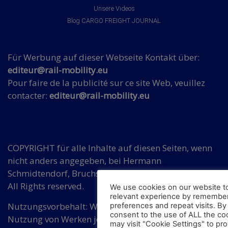
Unsere Videos
Blog CARGO FREIGHT JOURNAL
Für Werbung auf dieser Webseite Kontakt über:
editeur@rail-mobility.eu
Pour faire de la publicité sur ce site Web, veuillez
contacter:
editeur@rail-mobility.eu
COPYRIGHT für alle Inhalte auf diesen Seiten, wenn
nicht anders angegeben, bei Hermann
Schmidtendorf, Bruchsaler Str. 3, DE 10715 Berlin.
All Rights reserved.
We use cookies on our website t
relevant experience by remember
Nutzungsvorbehalt: Wir widersprechen einer
preferences and repeat visits. By 
consent to the use of ALL the co
Nutzung von Werken jeder Art auf dieser Seite für
may visit "Cookie Settings" to pro