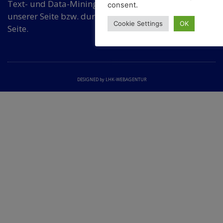
Text- und Data-Mining ohne Zustimmung von
consent.
unserer Seite bzw. durch eine dafür bevollmächtigte
Cookie Settings
OK
Seite.
DESIGNED by LHK-WEBAGENTUR