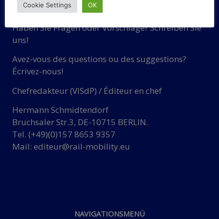
KONTAKT
Cookie Settings
OK
Haben Sie Fragen oder Vorschläge? Schreiben Sie
uns!
Avez-vous des questions ou des suggestions?
Écrivez-nous!
Chefredakteur (VISdP) / Éditeur en chef
Hermann Schmidtendorf
Bruchsaler Str.3, DE-10715 BERLIN.
Tel. (+49)(0)157 8653 9357
Mail:
editeur@rail-mobility.eu
NAVIGATIONSMENÜ