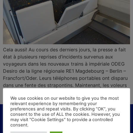
Cela aussi! Au cours des derniers jours, la presse a fait
état à plusieurs reprises d’incidents survenus aux
voyageurs dans les nouveaux trains à impériale ODEG
Desiro de la ligne régionale RE1 Magdebourg – Berlin –
Francfort/Oder. Leurs téléphones portables ont disparu
dans une fente des strapontins. Maintenant, les voleurs
ont pris le problème à leur manière – et ont causé du
We use cookies on our website to give you the most
vandalisme dans le train.
relevant experience by remembering your
preferences and repeat visits. By clicking “OK”, you
consent to the use of ALL the cookies. However, you
may visit "Cookie Settings" to provide a controlled
consent.