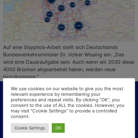
Auf eine Sisyphos-Arbeit stellt sich Deutschlands
Bundesverkehrsminister Dr. Volker Wissing ein: „Das
wird eine Daueraufgabe sein. Auch wenn wir 2030 diese
4000 Brücken abgearbeitet haben, werden neue
hinzukommen.“
We use cookies on our website to give you the most
relevant experience by remembering your
preferences and repeat visits. By clicking “OK”, you
consent to the use of ALL the cookies. However, you
KONTAKT
may visit "Cookie Settings" to provide a controlled
consent.
Haben Sie Fragen oder Vorschläge? Schreiben Sie
Cookie Settings
OK
uns!