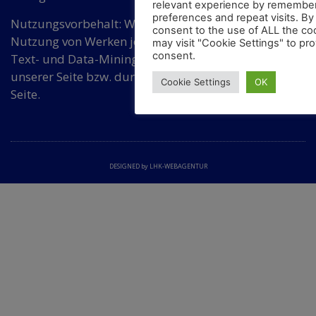
relevant experience by remember
preferences and repeat visits. By 
Nutzungsvorbehalt: Wir widersprechen einer
consent to the use of ALL the co
Nutzung von Werken jeder Art auf dieser Seite für
may visit "Cookie Settings" to pro
consent.
Text- und Data-Mining ohne Zustimmung von
unserer Seite bzw. durch eine dafür bevollmächtigte
Cookie Settings
OK
Seite.
DESIGNED by LHK-WEBAGENTUR