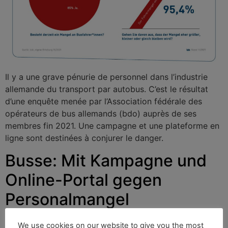
Il y a une grave pénurie de personnel dans l’industrie
allemande du transport par autobus. C’est le résultat
d’une enquête menée par l’Association fédérale des
opérateurs de bus allemands (bdo) auprès de ses
membres fin 2021. Une campagne et une plateforme en
ligne sont destinées à conjurer le danger.
Busse: Mit Kampagne und
Online-Portal gegen
Personalmangel
We use cookies on our website to give you the most