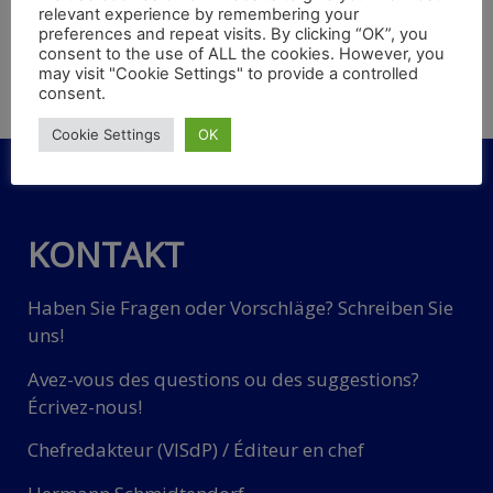
relevant experience by remembering your
Im deutschen Bustransportgewerbe droht ein akuter
preferences and repeat visits. By clicking “OK”, you
Personalmangel. Das ergab Ende 2021 eine Umfrage
consent to the use of ALL the cookies. However, you
des Bundesverbands Deutscher Omnibusunternehmer
may visit "Cookie Settings" to provide a controlled
consent.
(bdo) unter seinen Mitgliedern. Eine Kampagne und eine
Online-Plattform sollen die Gefahr bannen.
Cookie Settings
OK
KONTAKT
Haben Sie Fragen oder Vorschläge? Schreiben Sie
uns!
Avez-vous des questions ou des suggestions?
Écrivez-nous!
Chefredakteur (VISdP) / Éditeur en chef