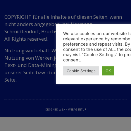
COPYRIGHT für alle Inhalte auf diesen Seiten, wenn
nicht anders angegeben, bei Hermann
Schmidtendorf, Bruchsaler Str. 3, DE 10715 Berlin.
We use cookies on our website t
All Rights reserved.
relevant experience by remember
preferences and repeat visits. By 
consent to the use of ALL the co
Nutzungsvorbehalt: Wir widersprechen einer
may visit "Cookie Settings" to pro
Nutzung von Werken jeder Art auf dieser Seite für
consent.
Text- und Data-Mining ohne Zustimmung von
Cookie Settings
OK
unserer Seite bzw. durch eine dafür bevollmächtigte
Seite.
DESIGNED by LHK-WEBAGENTUR