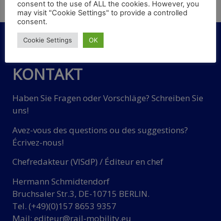
Werkstofftechnik auch für die FRET-Tochtergesellschaft
consent to the use of ALL the cookies. However, you
may visit "Cookie Settings" to provide a controlled
(Fracht) der SNCF-Gruppe tätig.
consent.
Cookie Settings
OK
KONTAKT
Haben Sie Fragen oder Vorschläge? Schreiben Sie
uns!
Avez-vous des questions ou des suggestions?
Écrivez-nous!
Chefredakteur (VISdP) / Éditeur en chef
Hermann Schmidtendorf
Bruchsaler Str.3, DE-10715 BERLIN.
Tel. (+49)(0)157 8653 9357
Mail:
editeur@rail-mobility.eu