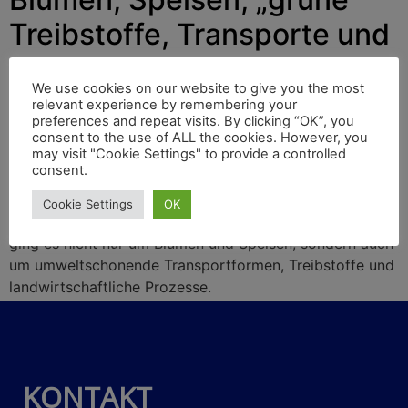
Treibstoffe, Transporte und
Prozesse
We use cookies on our website to give you the most
relevant experience by remembering your
preferences and repeat visits. By clicking “OK”, you
Anfang 1990 besuchte der Berichterstatter das
consent to the use of ALL the cookies. However, you
may visit "Cookie Settings" to provide a controlled
Werksgelände der tschechischen Brauerei in Plzeň
consent.
(Pilsen). Der Anblick war erfreulich – es gab massenhaft
Bierfässer und Güterwagen für den Transport. Auch auf
Cookie Settings
OK
der Grünen Woche vom 16.-25. Januar 2025 in Berlin
ging es nicht nur um Blumen und Speisen, sondern auch
um umweltschonende Transportformen, Treibstoffe und
landwirtschaftliche Prozesse.
KONTAKT