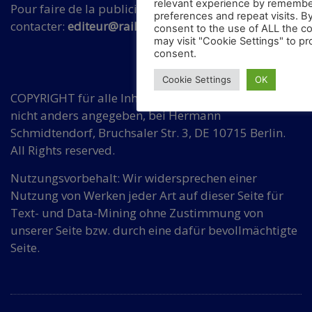
relevant experience by remembe
Pour faire de la publicité sur ce site Web, veuillez
preferences and repeat visits. By
contacter:
editeur@rail-mobility.eu
consent to the use of ALL the c
may visit "Cookie Settings" to pr
consent.
Cookie Settings
OK
COPYRIGHT für alle Inhalte auf diesen Seiten, wenn
nicht anders angegeben, bei Hermann
Schmidtendorf, Bruchsaler Str. 3, DE 10715 Berlin.
All Rights reserved.
Nutzungsvorbehalt: Wir widersprechen einer
Nutzung von Werken jeder Art auf dieser Seite für
Text- und Data-Mining ohne Zustimmung von
unserer Seite bzw. durch eine dafür bevollmächtigte
Seite.