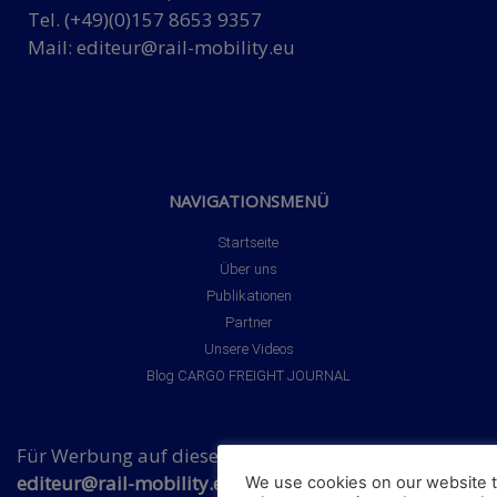
Tel. (+49)(0)157 8653 9357
Mail:
editeur@rail-mobility.eu
NAVIGATIONSMENÜ
Startseite
Über uns
Publikationen
Partner
Unsere Videos
Blog CARGO FREIGHT JOURNAL
Für Werbung auf dieser Webseite Kontakt über:
editeur@rail-mobility.eu
We use cookies on our website t