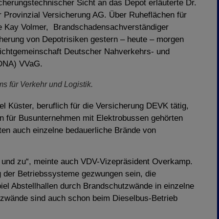
cherungstechnischer Sicht an das Depot erläuterte Dr.
 Provinzial Versiche­rung AG. Über Ruheflächen für
ierte Kay Volmer, Brandschadensachverständiger
herung von Depotrisiken gestern – heute – morgen
lichtgemeinschaft Deutscher Nahverkehrs- und
HDNA) VVaG.
s für Verkehr und Logistik.
 Küster, beruflich für die Versicherung DEVK tätig,
gen für Busunternehmen mit Elektrobussen gehörten
ten auch einzelne bedauerliche Brände von
 und zu“, meinte auch VDV-Vizepräsident Overkamp.
ng der Betriebssysteme gezwungen sein, die
el Abstellhallen durch Brandschutzwände in einzelne
utzwände sind auch schon beim Dieselbus-Betrieb