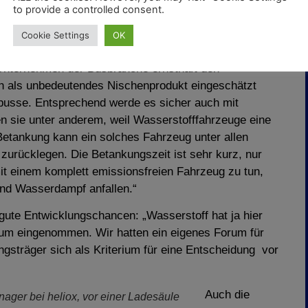
iele Besucher, viele Kunden, viele Lieferanten und viel
to provide a controlled consent.
Cookie Settings
OK
Interesse an Wasserstoffbussen ein? Figaszewski
s Unternehmen der Busbranche ernsthaft den
ch als unbedeutendes Nischenprodukt eingeschätzt
busse. Entsprechend werde es sicher auch mit
n sie unter anderem, weil Wasserstofffahrzeuge eine
Betankung kann ein solches Fahrzeug unter allen
urücklegen. Die Betankungszeit ist sehr kurz, nur
t einem komplett emissionsfreien Fahrzeug zu tun,
nd Wasserdampf anfallen.“
te Entwicklungschancen: „Wasserstoff hat ja hier
um eingenommen. Wir hatten ein eigenes Forum für
gsträger sich als Kriterium für eine Entscheidung vor
Auch die
ager bei heliox, vor einer Ladesäule