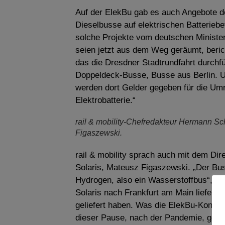
Auf der ElekBu gab es auch Angebote d
Dieselbusse auf elektrischen Batteriebe
solche Projekte vom deutschen Ministe
seien jetzt aus dem Weg geräumt, beri
das die Dresdner Stadtrundfahrt durchf
Doppeldeck-Busse, Busse aus Berlin. Un
werden dort Gelder gegeben für die Umr
Elektrobatterie.“
rail & mobility-Chefredakteur Hermann Sc
Figaszewski.
rail & mobility sprach auch mit dem Dir
Solaris, Mateusz Figaszewski. „Der Bus,
Hydrogen, also ein Wasserstoffbus“, er
Solaris nach Frankfurt am Main liefern 
geliefert haben. Was die ElekBu-Konfere
dieser Pause, nach der Pandemie, gebra