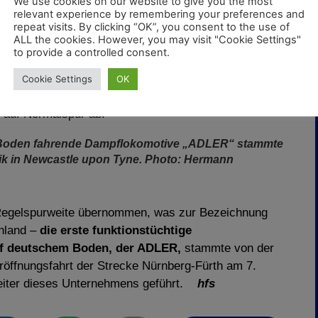
We use cookies on our website to give you the most
relevant experience by remembering your preferences and
uge) Act
legte 1846 fest, dass neue Eisenbahnen in
repeat visits. By clicking “OK”, you consent to the use of
ALL the cookies. However, you may visit "Cookie Settings"
te von 4 Fuß 8 ½ Zoll (1435 mm) und in Irland mit
to provide a controlled consent.
 3 Zoll (1600 mm) gebaut werden. Nach einer
Spurweite (die Gleise wurden mit drei Schienen
Cookie Settings
OK
600 mm Spurweite fahrende
Great Western Railway
 auf Normalspur ab.
 Boden fahrende Dampflokomotive „ADLER“ stammte
ik in Newcastle upon Tyne. Photo: Hermann
 Regelspurweite übernommen, was zur Bezeichnung
chland –
die erste funktionstüchtige
uf deutschem Boden, der ADLER,
stammte von der
röffnungsfahrt der Strecke Nürnberg-Fürth am 7.
eiter dieses Unternehmens geführt.
hfs