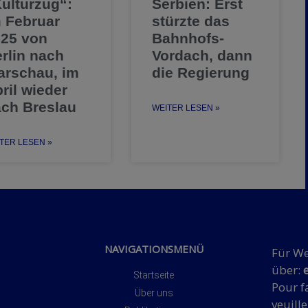
ulturzug“:
Serbien: Erst
 Februar
stürzte das
25 von
Bahnhofs-
rlin nach
Vordach, dann
rschau, im
die Regierung
ril wieder
ch Breslau
WEITER LESEN »
TER LESEN »
NAVIGATIONSMENÜ
Für We
über:
Startseite
Pour fa
Über uns
veuille