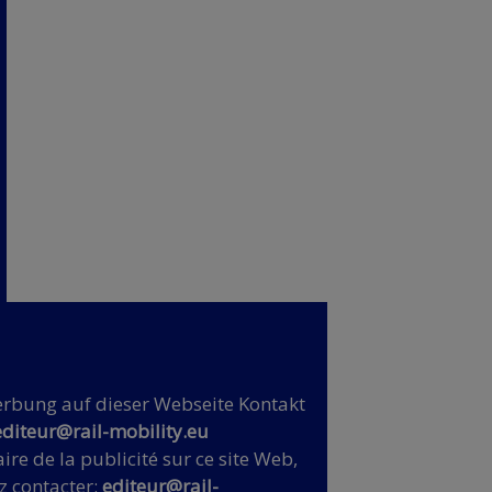
rbung auf dieser Webseite Kontakt
editeur@rail-mobility.eu
ire de la publicité sur ce site Web,
z contacter:
editeur@rail-