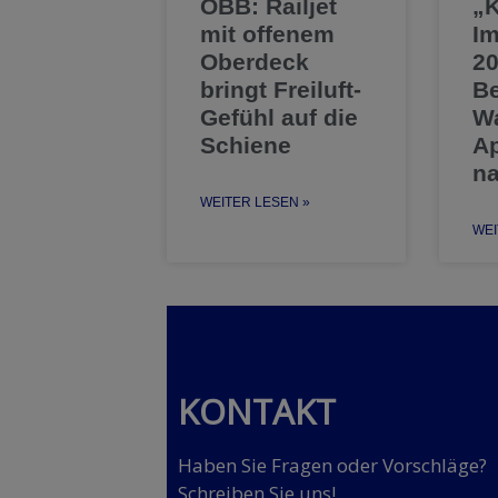
ÖBB: Railjet
„K
mit offenem
Im
Oberdeck
20
bringt Freiluft-
Be
Gefühl auf die
Wa
Schiene
Ap
na
WEITER LESEN »
WEI
KONTAKT
Haben Sie Fragen oder Vorschläge?
Schreiben Sie uns!