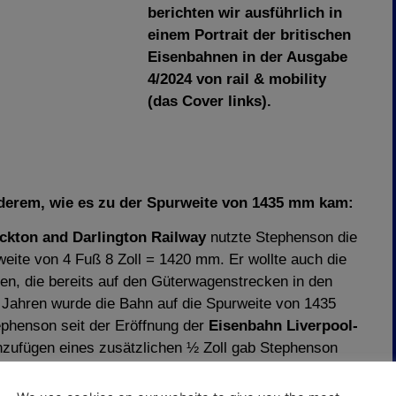
berichten wir ausführlich in
einem Portrait der britischen
Eisenbahnen in der Ausgabe
4/2024 von rail & mobility
(das Cover links).
nderem, wie es zu der Spurweite von 1435 mm kam:
ckton and Darlington Railway
nutzte Stephenson die
eite von 4 Fuß 8 Zoll = 1420 mm. Er wollte auch die
n, die bereits auf den Güterwagenstrecken in den
Jahren wurde die Bahn auf die Spurweite von 1435
ephenson seit der Eröffnung der
Eisenbahn Liverpool-
nzufügen eines zusätzlichen ½ Zoll gab Stephenson
reiheit und Laufruhe, das Hängenbleiben in Kurven