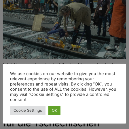
Eitel Sonnenschein bestrahlte das Messegelände der
Halle Münsterland, eitel Sonnenschein beherrschte auch
We use cookies on our website to give you the most
die Mimik der tausenden Fachbesucher*innen aus 72
relevant experience by remembering your
preferences and repeat visits. By clicking “OK”, you
Ländern. Die 28. iaf in Münster/Westfalen war ein voller
consent to the use of ALL the cookies. However, you
Erfolg, summierte Dr. Siegfried Krause,
may visit "Cookie Settings" to provide a controlled
Organisationsleiter der Messe.
consent.
50 neue Siemens-Vectron
Cookie Settings
OK
für die Tschechischen