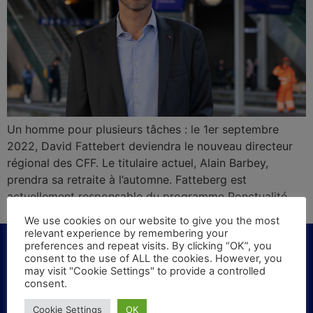
Un homme pour plusieurs tâches : le 1er septembre
2022, David Fattebert deviendra le nouveau directeur
régional des CFF. Le titulaire actuel, Alain Barbey,
prendra sa retraite à l’automne. Fatteberg est
actuellement responsable du programme Ponctualité
aux CFF.
We use cookies on our website to give you the most
relevant experience by remembering your
preferences and repeat visits. By clicking “OK”, you
consent to the use of ALL the cookies. However, you
may visit "Cookie Settings" to provide a controlled
consent.
KONTAKT
Cookie Settings
OK