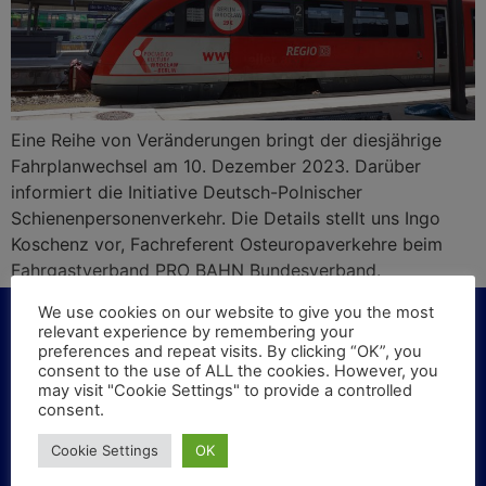
Eine Reihe von Veränderungen bringt der diesjährige
Fahrplanwechsel am 10. Dezember 2023. Darüber
informiert die Initiative Deutsch-Polnischer
Schienenpersonenverkehr. Die Details stellt uns Ingo
Koschenz vor, Fachreferent Osteuropaverkehre beim
Fahrgastverband PRO BAHN Bundesverband.
We use cookies on our website to give you the most
relevant experience by remembering your
preferences and repeat visits. By clicking “OK”, you
consent to the use of ALL the cookies. However, you
KONTAKT
may visit "Cookie Settings" to provide a controlled
consent.
Haben Sie Fragen oder Vorschläge? Schreiben Sie
Cookie Settings
OK
uns!