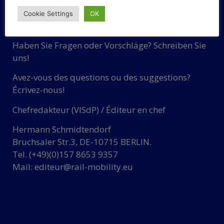
Cookie Settings
OK
KONTAKT
Haben Sie Fragen oder Vorschläge? Schreiben Sie
uns!
Avez-vous des questions ou des suggestions?
Écrivez-nous!
Chefredakteur (VISdP) / Éditeur en chef
Hermann Schmidtendorf
Bruchsaler Str.3, DE-10715 BERLIN.
Tel. (+49)(0)157 8653 9357
Mail:
editeur@rail-mobility.eu