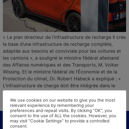
« Le plan directeur de l’infrastructure de recharge II crée
la base d’une infrastructure de recharge complète,
adaptée aux besoins et conviviale pour les voitures et
les camions », a souligné le ministre fédéral allemand
des Affaires numériques et des Transports, M. Volker
Wissing. Et le ministre fédéral de l’Économie et de la
Protection du climat, Dr. Robert Habeck a expliqué : «
L’infrastructure de charge doit être intégrée dans le
réseau électrique de manière compatible avec le
système. Un groupe de pilotage interdépartemental
We use cookies on our website to give you the most
relevant experience by remembering your
coordonnera les travaux ultérieurs. »
preferences and repeat visits. By clicking “OK”, you
consent to the use of ALL the cookies. However, you
may visit "Cookie Settings" to provide a controlled
consent.