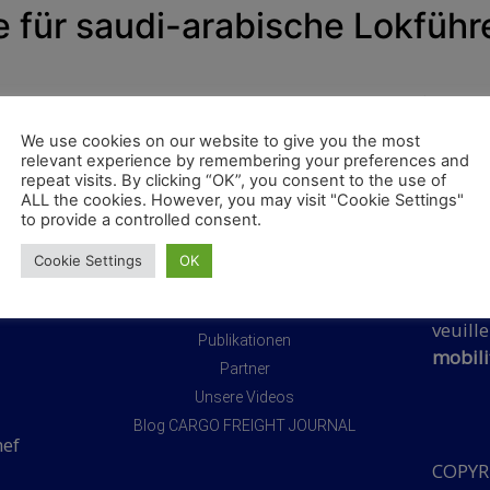
e für saudi-arabische Lokführ
indigkeits-Loks: Im zentral-saudischen Buraida (Provinz Q
len.
We use cookies on our website to give you the most
relevant experience by remembering your preferences and
repeat visits. By clicking “OK”, you consent to the use of
ALL the cookies. However, you may visit "Cookie Settings"
to provide a controlled consent.
NAVIGATIONSMENÜ
Für We
Cookie Settings
OK
über:
Startseite
Pour fa
Über uns
veuille
Publikationen
mobili
Partner
Unsere Videos
Blog CARGO FREIGHT JOURNAL
hef
COPYRI