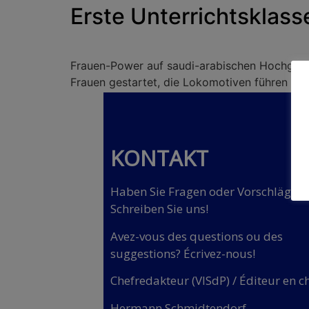
Erste Unterrichtsklass
Frauen-Power auf saudi-arabischen Hochgeschw
Frauen gestartet, die Lokomotiven führen wol
KONTAKT
Haben Sie Fragen oder Vorschläge?
Schreiben Sie uns!
Avez-vous des questions ou des
suggestions? Écrivez-nous!
Chefredakteur (VISdP) / Éditeur en c
Hermann Schmidtendorf