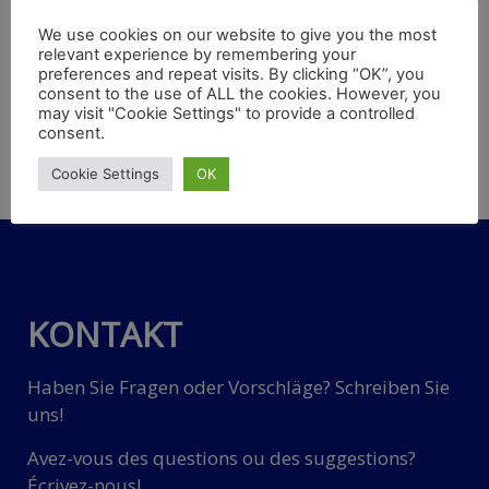
23./24.2.2022 zu
Brandschutz im Bahnwesen
We use cookies on our website to give you the most
relevant experience by remembering your
preferences and repeat visits. By clicking “OK”, you
consent to the use of ALL the cookies. However, you
may visit "Cookie Settings" to provide a controlled
Die nunmehr schon achtzehnte jährliche
consent.
Brandschutzkonferenz von Arena International findet am
Cookie Settings
OK
23. und 24. Februar 2022 in Berlin statt – speziell für die
Bahnbranche.
KONTAKT
Haben Sie Fragen oder Vorschläge? Schreiben Sie
uns!
Avez-vous des questions ou des suggestions?
Écrivez-nous!