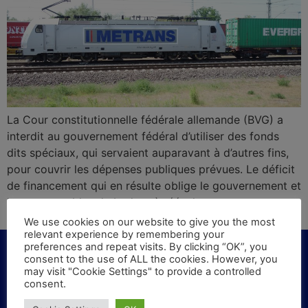
La Cour constitutionnelle fédérale allemande (BVG) a
interdit au gouvernement fédéral d’utiliser des fonds
dits spéciaux, qui servaient auparavant à d’autres fins,
pour couvrir les dépenses publiques prévues. Le déficit
de financement qui en résulte oblige le gouvernement et
les responsables du budget à réévaluer
fondamentalement les dépenses prévues.
We use cookies on our website to give you the most
relevant experience by remembering your
preferences and repeat visits. By clicking “OK”, you
consent to the use of ALL the cookies. However, you
may visit "Cookie Settings" to provide a controlled
consent.
KONTAKT