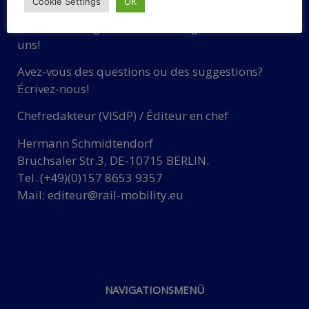
Cookie Settings
OK
Haben Sie Fragen oder Vorschläge? Schreiben Sie
uns!
Avez-vous des questions ou des suggestions?
Écrivez-nous!
Chefredakteur (VISdP) / Éditeur en chef
Hermann Schmidtendorf
Bruchsaler Str.3, DE-10715 BERLIN.
Tel. (+49)(0)157 8653 9357
Mail:
editeur@rail-mobility.eu
NAVIGATIONSMENÜ