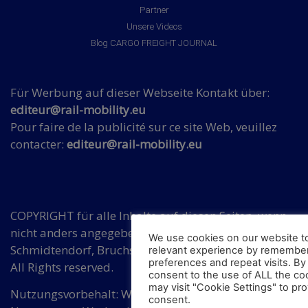
Partner
Unsere Videos
Blog CARGO FREIGHT JOURNAL
Für Werbung auf dieser Webseite Kontakt über:
editeur@rail-mobility.eu
Pour faire de la publicité sur ce site Web, veuillez
contacter:
editeur@rail-mobility.eu
COPYRIGHT für alle Inhalte auf diesen Seiten, wenn
nicht anders angegeben, bei Hermann
We use cookies on our website t
Schmidtendorf, Bruchsaler Str. 3, DE 10715 Berlin.
relevant experience by remember
preferences and repeat visits. By 
All Rights reserved.
consent to the use of ALL the co
may visit "Cookie Settings" to pro
Nutzungsvorbehalt: Wir widersprechen einer
consent.