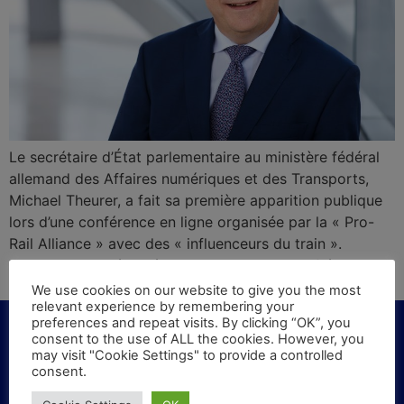
Le secrétaire d’État parlementaire au ministère fédéral
allemand des Affaires numériques et des Transports,
Michael Theurer, a fait sa première apparition publique
lors d’une conférence en ligne organisée par la « Pro-
Rail Alliance » avec des « influenceurs du train ».
Theurer s’est présenté comme un “voyageur fréquent du
train”.
We use cookies on our website to give you the most
relevant experience by remembering your
preferences and repeat visits. By clicking “OK”, you
consent to the use of ALL the cookies. However, you
may visit "Cookie Settings" to provide a controlled
consent.
KONTAKT