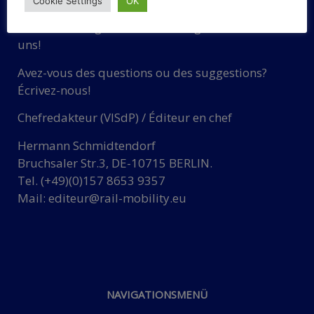
Cookie Settings
OK
Haben Sie Fragen oder Vorschläge? Schreiben Sie
uns!
Avez-vous des questions ou des suggestions?
Écrivez-nous!
Chefredakteur (VISdP) / Éditeur en chef
Hermann Schmidtendorf
Bruchsaler Str.3, DE-10715 BERLIN.
Tel. (+49)(0)157 8653 9357
Mail:
editeur@rail-mobility.eu
NAVIGATIONSMENÜ