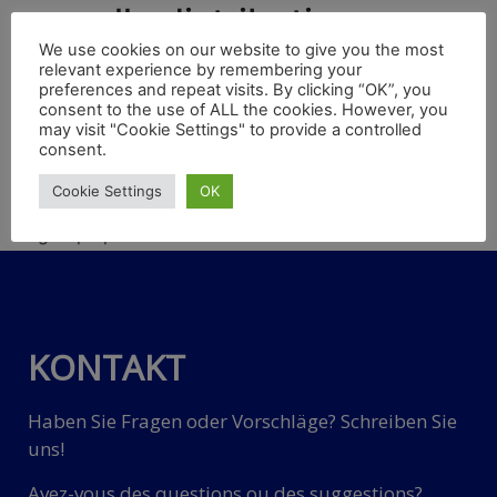
nouvelle distribution
We use cookies on our website to give you the most
relevant experience by remembering your
preferences and repeat visits. By clicking “OK”, you
Le groupe parlementaire des transports ferroviaires (PG
consent to the use of ALL the cookies. However, you
Schiene), établi de longue date au Bundestag allemand,
may visit "Cookie Settings" to provide a controlled
consent.
entame la nouvelle législature avec un nouveau
personnel. Le 7 avril, elle a élu à l’unanimité le président
Cookie Settings
OK
de la commission des transports, Udo Schiefner, MdB,
du groupe parlementaire SPD.
KONTAKT
Haben Sie Fragen oder Vorschläge? Schreiben Sie
uns!
Avez-vous des questions ou des suggestions?