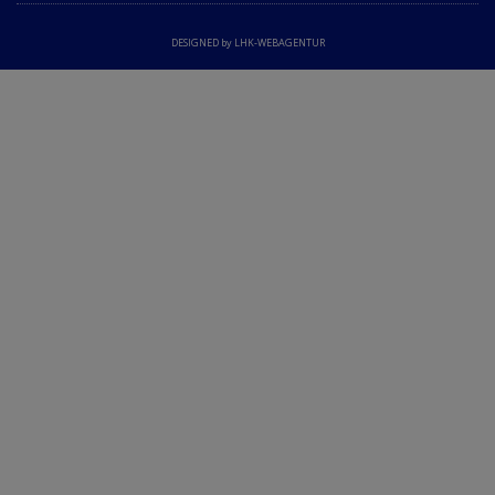
DESIGNED by LHK-WEBAGENTUR