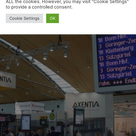
ALL the cookies. However, you may visit "Cookie Settings"
le Lösungen für einen effizi
to provide a controlled consent.
Cookie Settings
OK