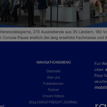
erenzdelegierte, 270 Ausstellende aus 35 Ländern, 180 Vo
er Corona-Pause endlich die lang ersehnte Fachmesse und K
NAVIGATIONSMENÜ
Für We
über:
Startseite
Pour fa
Über uns
veuille
Publikationen
mobili
Partner
Unsere Videos
Blog CARGO FREIGHT JOURNAL
hef