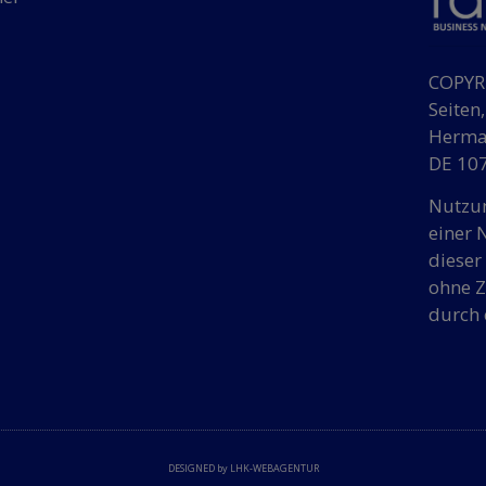
COPYRI
Seiten
Herman
DE 107
Nutzun
einer 
dieser
ohne Z
durch 
DESIGNED by LHK-WEBAGENTUR