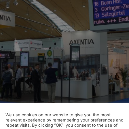
de 500 délégués à la conférence, 270 exposants de 35 pays,
We use cookies on our website to give you the most
ès une longue pause Corona, le salon et la conférence tant
relevant experience by remembering your preferences and
repeat visits. By clicking “OK”, you consent to the use of