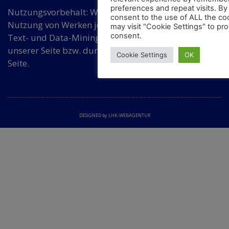
preferences and repeat visits. By 
Nutzungsvorbehalt: Wir widersprechen einer
consent to the use of ALL the co
Nutzung von Werken jeder Art auf dieser Seite für
may visit "Cookie Settings" to pro
consent.
Text- und Data-Mining ohne Zustimmung von
unserer Seite bzw. durch eine dafür bevollmächtigte
Cookie Settings
OK
Seite.
DESIGNED by LHK-WEBAGENTUR