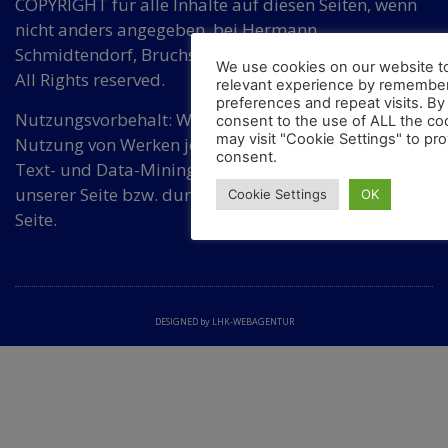
COPYRIGHT für alle Inhalte auf diesen Seiten, wenn
nicht anders angegeben, bei Hermann
Schmidtendorf, Bruchsaler Str. 3, DE 10715 Berlin.
We use cookies on our website t
All Rights reserved.
relevant experience by remember
preferences and repeat visits. By 
Nutzungsvorbehalt: Wir widersprechen einer
consent to the use of ALL the co
may visit "Cookie Settings" to pro
Nutzung von Werken jeder Art auf dieser Seite für
consent.
Text- und Data-Mining ohne Zustimmung von
unserer Seite bzw. durch eine dafür bevollmächtigte
Cookie Settings
OK
Seite.
DESIGNED by LHK-WEBAGENTUR