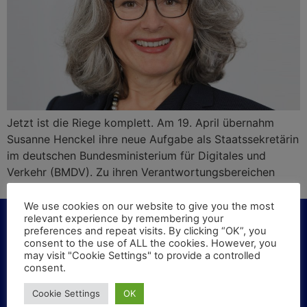
Jetzt ist die Riege komplett. Am 19. April übernahm
Susanne Henckel ihre neue Aufgabe als Staatssekretärin
im deutschen Bundesministerium für Digitales und
Verkehr (BMDV). Zu ihren Verantwortungsbereichen
gehört das Fachressort Eisenbahnen.
We use cookies on our website to give you the most
relevant experience by remembering your
preferences and repeat visits. By clicking “OK”, you
consent to the use of ALL the cookies. However, you
may visit "Cookie Settings" to provide a controlled
KONTAKT
consent.
Cookie Settings
OK
Haben Sie Fragen oder Vorschläge? Schreiben Sie