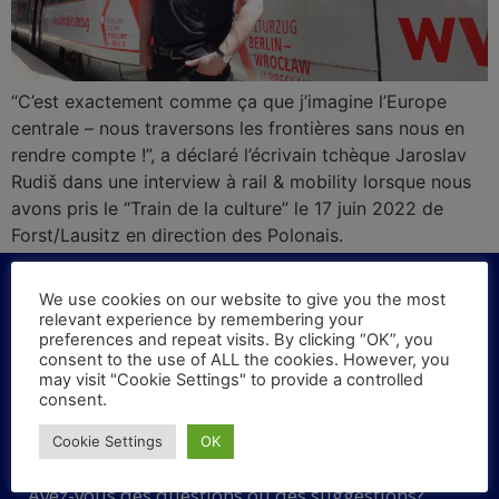
“C’est exactement comme ça que j’imagine l’Europe
centrale – nous traversons les frontières sans nous en
rendre compte !”, a déclaré l’écrivain tchèque Jaroslav
Rudiš dans une interview à rail & mobility lorsque nous
avons pris le “Train de la culture” le 17 juin 2022 de
Forst/Lausitz en direction des Polonais.
We use cookies on our website to give you the most
relevant experience by remembering your
preferences and repeat visits. By clicking “OK”, you
KONTAKT
consent to the use of ALL the cookies. However, you
may visit "Cookie Settings" to provide a controlled
consent.
Haben Sie Fragen oder Vorschläge? Schreiben Sie
Cookie Settings
OK
uns!
Avez-vous des questions ou des suggestions?