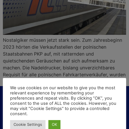
Nostalgiker müssen jetzt stark sein. Zum Jahresbeginn
2023 hörten die Verkaufsstellen der polnischen
Staatsbahnen PKP auf, mit ratternden und
quietschenden Geräuschen auf sich aufmerksam zu
machen. Die Nadeldrucker, bislang unverzichtbares
Requisit für alle polnischen Fahrkartenverkäufer, wurden
aus dem Verkehr gezogen.
We use cookies on our website to give you the most
relevant experience by remembering your
preferences and repeat visits. By clicking “OK”, you
consent to the use of ALL the cookies. However, you
may visit "Cookie Settings" to provide a controlled
KONTAKT
consent.
Cookie Settings
OK