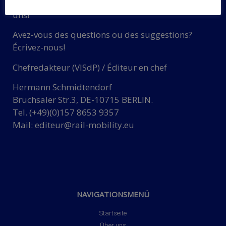
Haben Sie Fragen oder Vorschläge? Schreiben Sie
uns!
Avez-vous des questions ou des suggestions?
Écrivez-nous!
Chefredakteur (VISdP) / Éditeur en chef
Hermann Schmidtendorf
Bruchsaler Str.3, DE-10715 BERLIN.
Tel. (+49)(0)157 8653 9357
Mail:
editeur@rail-mobility.eu
NAVIGATIONSMENÜ
Startseite
Über uns