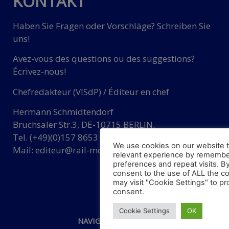
KONTAKT
Haben Sie Fragen oder Vorschläge? Schreiben Sie
uns!
Avez-vous des questions ou des suggestions?
Écrivez-nous!
Chefredakteur (VISdP) / Éditeur en chef
Hermann Schmidtendorf
Bruchsaler Str.3, DE-10715 BERLIN.
Tel. (+49)(0)157 8653 9357
We use cookies on our website t
Mail:
editeur@rail-mobility.eu
relevant experience by remembe
preferences and repeat visits. By
consent to the use of ALL the c
may visit "Cookie Settings" to pr
consent.
Cookie Settings
OK
NAVIGATIONSMENÜ