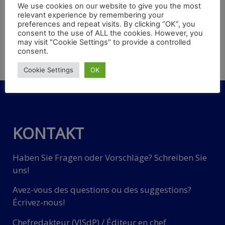
We use cookies on our website to give you the most
relevant experience by remembering your
Er gilt als Inbegriff eleganter britischer Fahrkultur, der
preferences and repeat visits. By clicking “OK”, you
consent to the use of ALL the cookies. However, you
Aston Martin DB5. Weltweit legendär wurde das
may visit "Cookie Settings" to provide a controlled
Fahrzeug als Dienstwagen des Kino-Geheimagenten
consent.
James Bond. Jetzt soll einer der raren erhaltenen Aston
Cookie Settings
OK
Martin versteigert werden.
KONTAKT
Haben Sie Fragen oder Vorschläge? Schreiben Sie
uns!
Avez-vous des questions ou des suggestions?
Écrivez-nous!
Chefredakteur (VISdP) / Éditeur en chef