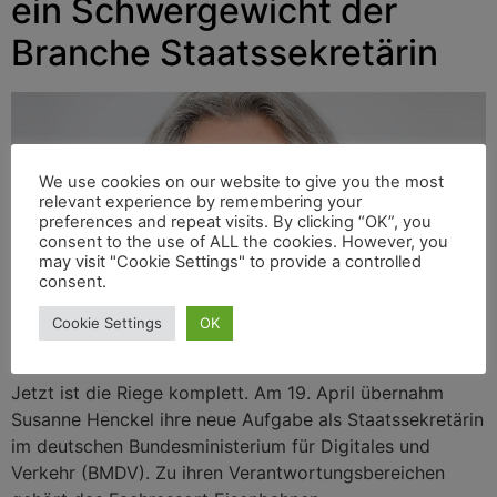
ein Schwergewicht der
Branche Staatssekretärin
We use cookies on our website to give you the most
relevant experience by remembering your
preferences and repeat visits. By clicking “OK”, you
consent to the use of ALL the cookies. However, you
may visit "Cookie Settings" to provide a controlled
consent.
Cookie Settings
OK
Jetzt ist die Riege komplett. Am 19. April übernahm
Susanne Henckel ihre neue Aufgabe als Staatssekretärin
im deutschen Bundesministerium für Digitales und
Verkehr (BMDV). Zu ihren Verantwortungsbereichen