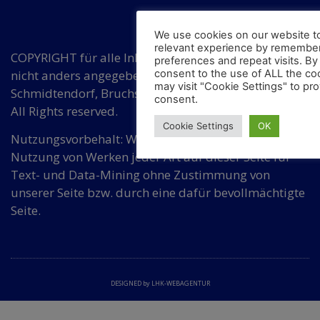
We use cookies on our website t
relevant experience by remember
COPYRIGHT für alle Inhalte auf diesen Seiten, wenn
preferences and repeat visits. By 
consent to the use of ALL the co
nicht anders angegeben, bei Hermann
may visit "Cookie Settings" to pro
Schmidtendorf, Bruchsaler Str. 3, DE 10715 Berlin.
consent.
All Rights reserved.
Cookie Settings
OK
Nutzungsvorbehalt: Wir widersprechen einer
Nutzung von Werken jeder Art auf dieser Seite für
Text- und Data-Mining ohne Zustimmung von
unserer Seite bzw. durch eine dafür bevollmächtigte
Seite.
DESIGNED by LHK-WEBAGENTUR