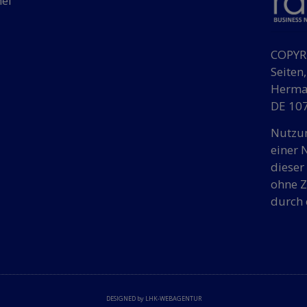
hef
COPYRI
Seiten
Herman
DE 107
Nutzun
einer 
dieser
ohne Z
durch 
DESIGNED by LHK-WEBAGENTUR