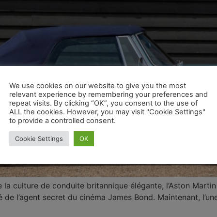
We use cookies on our website to give you the most
relevant experience by remembering your preferences and
repeat visits. By clicking “OK”, you consent to the use of
ALL the cookies. However, you may visit "Cookie Settings"
to provide a controlled consent.
Cookie Settings
OK
la culture de conduite britannique élégante, l’Aston Marti
é de l’agent secret du cinéma James Bond. Maintenant, l’une